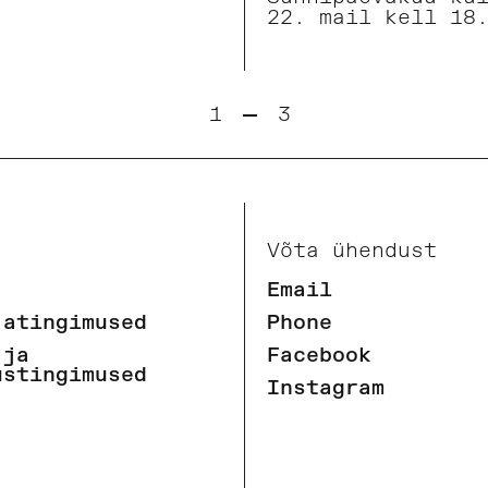
22. mail kell 18
1
3
Võta ühendust
Email
jatingimused
Phone
 ja
Facebook
ustingimused
Instagram