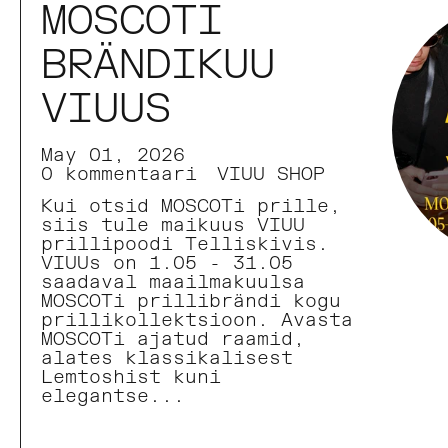
MOSCOTI
BRÄNDIKUU
VIUUS
May 01, 2026
0 kommentaari
VIUU SHOP
Kui otsid MOSCOTi prille,
siis tule maikuus VIUU
prillipoodi Telliskivis.
VIUUs on 1.05 - 31.05
saadaval maailmakuulsa
MOSCOTi prillibrändi kogu
prillikollektsioon. Avasta
MOSCOTi ajatud raamid,
alates klassikalisest
Lemtoshist kuni
elegantse...