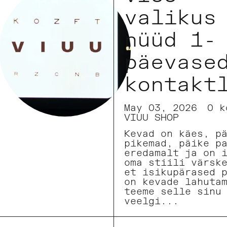
valikus
nüüd 1-
päevase
kontakt
May 03, 2026
0 k
VIUU SHOP
Kevad on käes, p
pikemad, päike p
eredamalt ja on 
oma stiili värsk
et isikupärased 
on kevade lahuta
teeme selle sinu
veelgi...