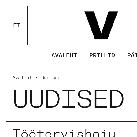
Edasi
ET
Valui keel / valuuta
AVALEHT
PRILLID
PÄ
Avaleht
/
Uudised
UUDISED
Töötervishoiu