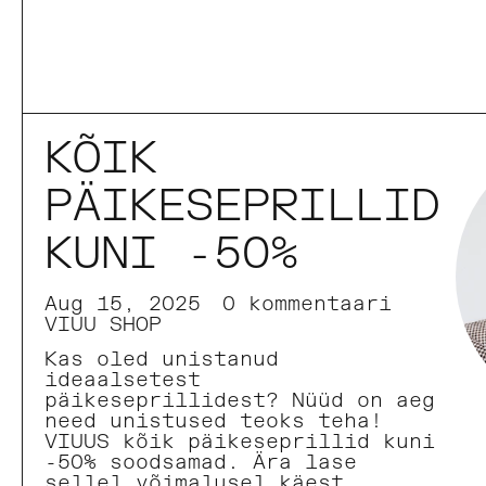
KÕIK
PÄIKESEPRILLID
KUNI -50%
Aug 15, 2025
0 kommentaari
VIUU SHOP
Kas oled unistanud
ideaalsetest
päikeseprillidest? Nüüd on aeg
need unistused teoks teha!
VIUUS kõik päikeseprillid kuni
-50% soodsamad. Ära lase
sellel võimalusel käest