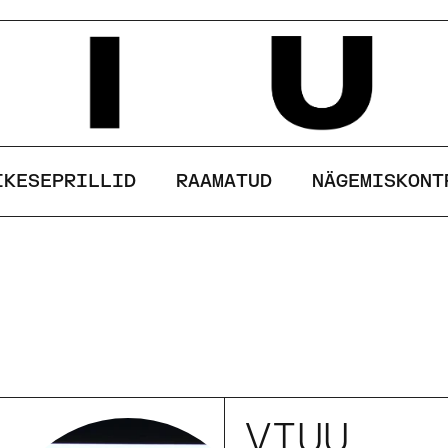
See sait kasutab küpsiseid
AKSEPTEERI
KEELDU
IKESEPRILLID
RAAMATUD
NÄGEMISKONT
VIUU