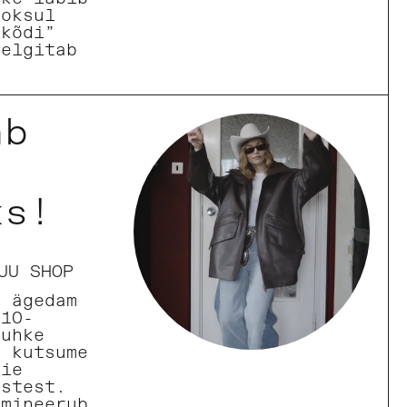
ooksul
ikõdi”
selgitab
ab
ks!
UU SHOP
e ägedam
 10-
 uhke
l kutsume
eie
ustest.
lmineerub