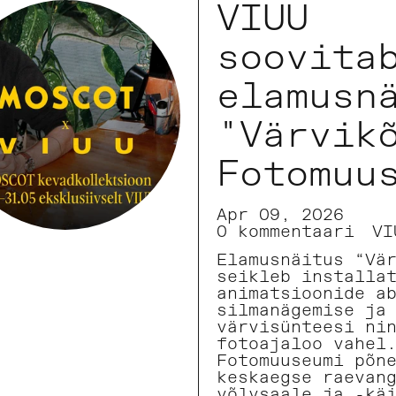
VIUU
soovita
elamusn
"Värvik
Fotomuu
Apr 09, 2026
0 kommentaari
VI
Elamusnäitus “Vä
seikleb installa
animatsioonide a
silmanägemise ja
värvisünteesi ni
fotoajaloo vahel
Fotomuuseumi põn
keskaegse raevan
võlvsaale ja -kä