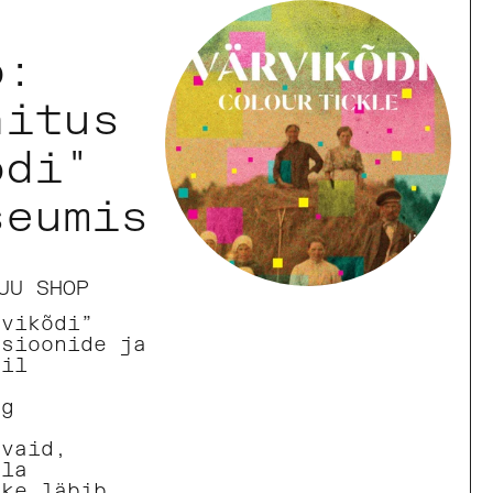
b:
äitus
õdi"
seumis
UU SHOP
rvikõdi”
tsioonide ja
bil
ng
.
evaid,
gla
ike läbib