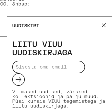
.00. &nbsp;
Eelmine
UUDISKIRI
Su
LIITU VIUU
UUDISKIRJAGA
Makseviisid
Saada
Viimased uudised, värsked
kollektsioonid ja palju muud.
Püsi kursis VIUU tegemistega ja
liitu uudiskirjaga.