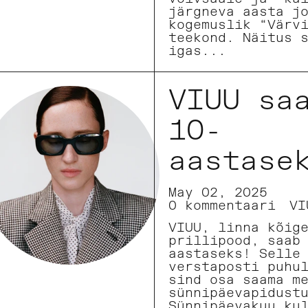
järgneva aasta j
kogemuslik “Värv
teekond. Näitus 
igas...
VIUU sa
10-
aastase
May 02, 2025
0 kommentaari
VI
VIUU, linna kõig
prillipood, saab
aastaseks! Selle
verstaposti puhu
sind osa saama m
sünnipäevapidust
Sünnipäevakuu ku