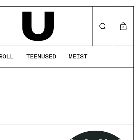
Otsi
0
Otsu
ROLL
TEENUSED
MEIST