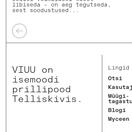
libiseda – on aeg tegutseda,
sest soodustused...
Eelmine
VIUU on
Lingid
isemoodi
Otsi
prillipood
Kasuta
Müügi-
Telliskivis.
tagast
Blogi
Myceen