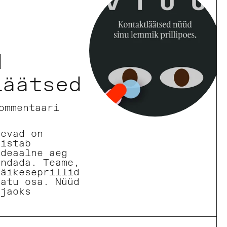
d
läätsed
ommentaari
äevad on
aistab
ideaalne aeg
endada. Teame,
päikeseprillid
matu osa. Nüüd
 jaoks