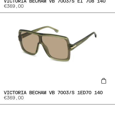
VICTORIA BECHAM VB 7003/S EI 708 140
€369,00
Lisa
VICTORIA BECHAM VB 7003/S 1ED70 140
€369,00