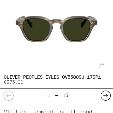
Lisa
OLIVER PEOPLES EYLES OV5580SU 173P1
€375,00
Eelmine
Eelm
1
13
VIUU on isemoodi prillipood