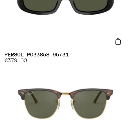
Lisa
PERSOL PO3385S 95/31
€379,00