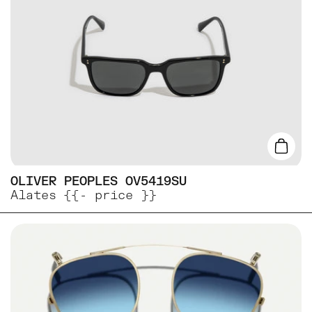
Lisa
OLIVER PEOPLES OV5419SU
Alates {{- price }}