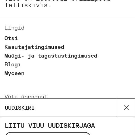
Telliskivis.
Lingid
Otsi
Kasutajatingimused
Müügi- ja tagastustingimused
Blogi
Myceen
Võta ühendust
Email
UUDISKIRI
Su
Phone
Facebook
LIITU VIUU UUDISKIRJAGA
Instagram