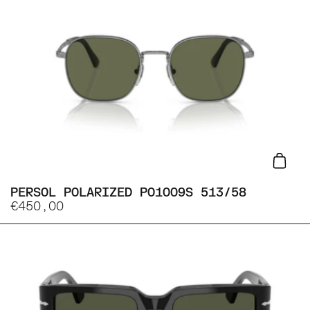
Lisa
PERSOL POLARIZED PO1009S 513/58
€450,00