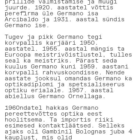
prillide valmistamise ja müügi
juurde. 1920. aastatel võttis
perefirma üle Germano isa
Arcibaldo ja 1931. aastal sündis
Germano ise.
Tugev ja pikk Germano tegi
korvpallis karjääri 1950.
aastatel. 1955. aastal mängis ta
Euroopa meistrivõistlustel, tulles
seal ka meistriks. Pärast seda
kuulus Germano kuni 1959. aastani
korvpalli rahvuskoondisse. Nende
aastate jooksul omandas Germano ka
optikadiplomi ja spetsialiseerus
optiku erialale. 1957. aastal
abiellus Germano Ornellaga.
1960ndatel hakkas Germano
pereettevõttes optika eest
hoolitsema. Ta importis riiki
esimesed kontaktläätsed. Selleks
ajaks oli Gambinil Bolognas juba 4
kauplust, mis olid