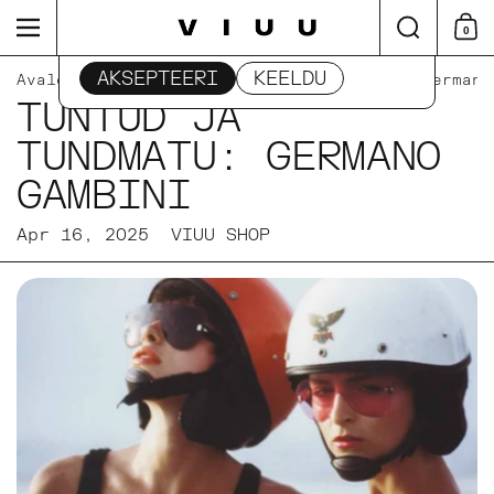
Edasi
Otsi
Menüü
0
Otsu
See sait kasutab küpsiseid
AKSEPTEERI
KEELDU
Avaleht
/
Uudised
/
Tuntud ja tundmatu: Germano
TUNTUD JA
TUNDMATU: GERMANO
GAMBINI
Apr 16, 2025
VIUU SHOP