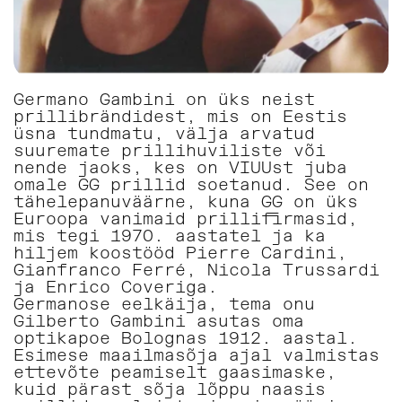
Germano Gambini on üks neist
prillibrändidest, mis on Eestis
üsna tundmatu, välja arvatud
suuremate prillihuviliste või
nende jaoks, kes on VIUUst juba
omale GG prillid soetanud. See on
tähelepanuväärne, kuna GG on üks
Euroopa vanimaid prillifirmasid,
mis tegi 1970. aastatel ja ka
hiljem koostööd Pierre Cardini,
Gianfranco Ferré, Nicola Trussardi
ja Enrico Coveriga.
Germanose eelkäija, tema onu
Gilberto Gambini asutas oma
optikapoe Bolognas 1912. aastal.
Esimese maailmasõja ajal valmistas
ettevõte peamiselt gaasimaske,
kuid pärast sõja lõppu naasis