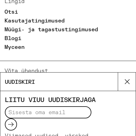
Lingid
Otsi
Kasutajatingimused
Müügi- ja tagastustingimused
Blogi
Myceen
Võta ühendust
Email
UUDISKIRI
Su
Phone
Facebook
LIITU VIUU UUDISKIRJAGA
Instagram
Saada
Viimased uudised, värsked