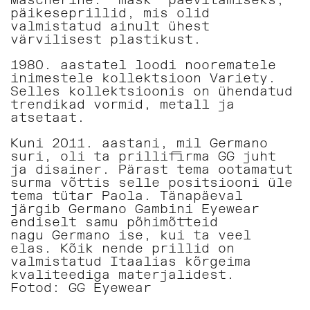
Mascherine: "mask" päevitamiseks,
päikeseprillid, mis olid
valmistatud ainult ühest
värvilisest plastikust.
1980. aastatel loodi noorematele
inimestele kollektsioon Variety.
Selles kollektsioonis on ühendatud
trendikad vormid, metall ja
atsetaat.
Kuni 2011. aastani, mil Germano
suri, oli ta prillifirma GG juht
ja disainer. Pärast tema ootamatut
surma võttis selle positsiooni üle
tema tütar Paola. Tänapäeval
järgib Germano Gambini Eyewear
endiselt samu põhimõtteid
nagu Germano ise, kui ta veel
elas. Kõik nende prillid on
valmistatud Itaalias kõrgeima
kvaliteediga materjalidest.
Fotod: GG Eyewear