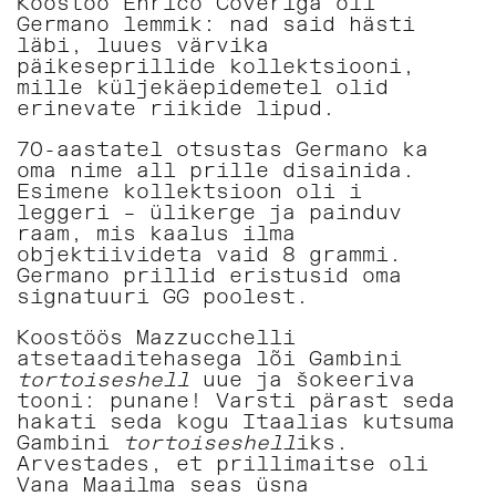
Koostöö Enrico Coveriga oli
Germano lemmik: nad said hästi
läbi, luues värvika
päikeseprillide kollektsiooni,
mille küljekäepidemetel olid
erinevate riikide lipud.
70-aastatel otsustas Germano ka
oma nime all prille disainida.
Esimene kollektsioon oli i
leggeri
–
ülikerge ja painduv
raam, mis kaalus ilma
objektiivideta vaid 8 grammi.
Germano prillid eristusid oma
signatuuri GG poolest.
Koostöös Mazzucchelli
atsetaaditehasega lõi Gambini
tortoiseshell
uue ja šokeeriva
tooni: punane! Varsti pärast seda
hakati seda kogu Itaalias kutsuma
Gambini
tortoiseshell
iks.
Arvestades, et prillimaitse oli
Vana Maailma seas üsna