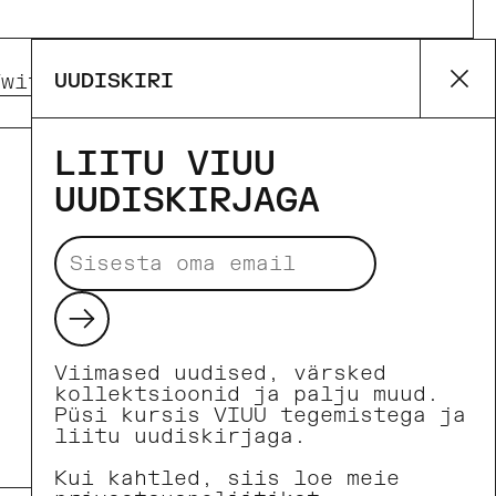
UUDISKIRI
Twitter)
Pinterest
Su
LIITU VIUU
UUDISKIRJAGA
Makseviisid
Saada
Viimased uudised, värsked
kollektsioonid ja palju muud.
Püsi kursis VIUU tegemistega ja
liitu uudiskirjaga.
Kui kahtled, siis loe meie