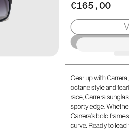
€165,00
Gear up with Carrera,
octane style and fearle
race, Carrera sungla
sporty edge. Whether y
Carrera’s bold frames
curve. Ready to lead