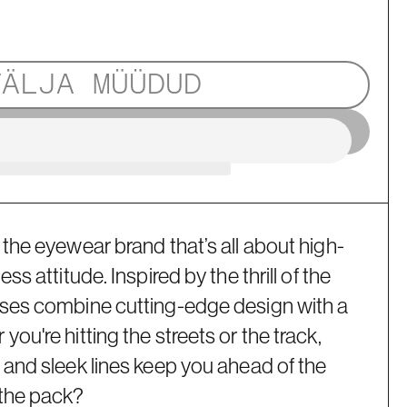
VÄLJA MÜÜDUD
 the eyewear brand that’s all about high-
ss attitude. Inspired by the thrill of the
sses combine cutting-edge design with a
ou're hitting the streets or the track,
 and sleek lines keep you ahead of the
 the pack?