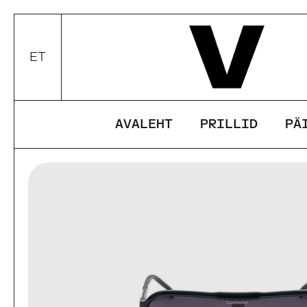
Edasi
ET
Valui keel / valuuta
AVALEHT
PRILLID
PÄ