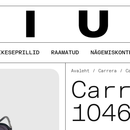
See sait kasutab küpsiseid
AKSEPTEERI
KEELDU
IKESEPRILLID
RAAMATUD
NÄGEMISKONT
Avaleht
/
Carrera
/
C
Car
104