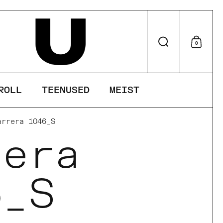
Otsi
0
Otsu
ROLL
TEENUSED
MEIST
arrera 1046_S
rera
6_S