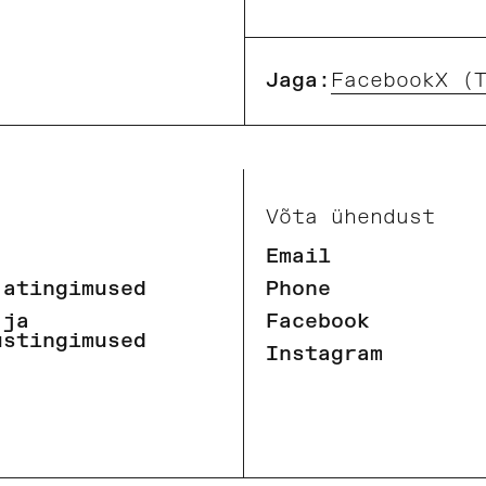
Jaga:
Facebook
X (
Võta ühendust
Email
jatingimused
Phone
 ja
Facebook
ustingimused
Instagram