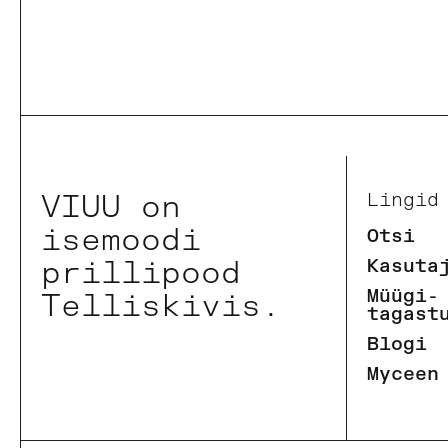
VIUU on
Lingid
isemoodi
Otsi
prillipood
Kasuta
Müügi-
Telliskivis.
tagast
Blogi
Myceen