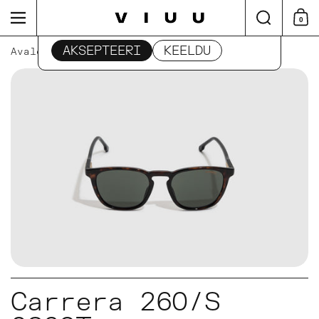
Edasi
Otsi
Menüü
0
Otsu
See sait kasutab küpsiseid
AKSEPTEERI
KEELDU
Avaleht
/
Carrera
/
Carrera 260/S 086QT
Carrera 260/S