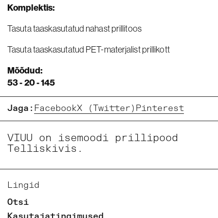
Komplektis:
Tasuta taaskasutatud nahast prillitoos
Tasuta taaskasutatud PET-materjalist prillikott
Mõõdud:
53 - 20 - 145
Jaga:
Facebook
X (Twitter)
Pinterest
VIUU on isemoodi prillipood
Telliskivis.
Lingid
Otsi
Kasutajatingimused