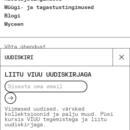
Müügi- ja tagastustingimused
Blogi
Myceen
Võta ühendust
Email
UUDISKIRI
Su
Phone
Facebook
LIITU VIUU UUDISKIRJAGA
Instagram
Saada
Viimased uudised, värsked
Makseviisid
kollektsioonid ja palju muud. Püsi
kursis VIUU tegemistega ja liitu
uudiskirjaga.