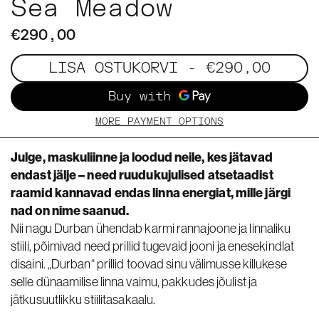
Sea Meadow
€290,00
LISA OSTUKORVI
- €290,00
MORE PAYMENT OPTIONS
Julge, maskuliinne ja loodud neile, kes jätavad
endast jälje – need ruudukujulised atsetaadist
raamid kannavad endas linna energiat, mille järgi
nad on nime saanud.
Nii nagu Durban ühendab karmi rannajoone ja linnaliku
stiili, põimivad need prillid tugevaid jooni ja enesekindlat
disaini. „Durban“ prillid toovad sinu välimusse killukese
selle dünaamilise linna vaimu, pakkudes jõulist ja
jätkusuutlikku stiilitasakaalu.