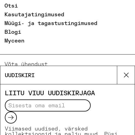
Otsi
Kasutajatingimused
Müügi- ja tagastustingimused
Blogi
Myceen
Võta ühendust
Email
UUDISKIRI
Su
Phone
Facebook
LIITU VIUU UUDISKIRJAGA
Instagram
Saada
Viimased uudised, värsked
Makseviisid
kollektsioonid ja palju muud. Püsi