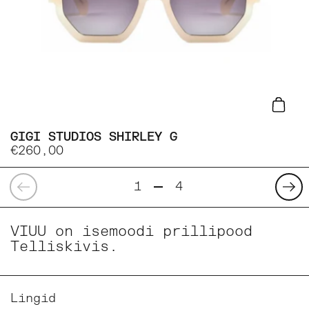
Lisa
GIGI STUDIOS SHIRLEY G
€260,00
Eelmine
Eelm
1
4
VIUU on isemoodi prillipood
Telliskivis.
Lingid