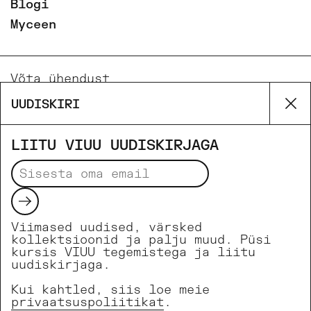
Blogi
Myceen
Võta ühendust
Email
UUDISKIRI
Su
Phone
Facebook
LIITU VIUU UUDISKIRJAGA
Instagram
Saada
Viimased uudised, värsked
Makseviisid
kollektsioonid ja palju muud. Püsi
kursis VIUU tegemistega ja liitu
uudiskirjaga.
Kui kahtled, siis loe meie
Copyright © 2026
VIUU SHOP
.
privaatsuspoliitikat
.
Powered by Shopify