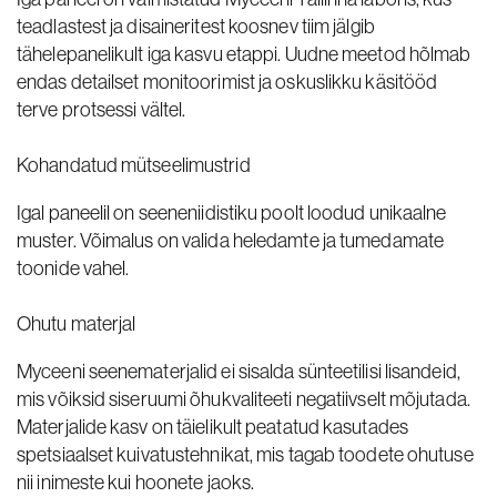
teadlastest ja disaineritest koosnev tiim jälgib
tähelepanelikult iga kasvu etappi. Uudne meetod hõlmab
endas detailset monitoorimist ja oskuslikku käsitööd
terve protsessi vältel.
Kohandatud mütseelimustrid
Igal paneelil on seeneniidistiku poolt loodud unikaalne
muster. Võimalus on valida heledamte ja tumedamate
toonide vahel.
Ohutu materjal
Myceeni seenematerjalid ei sisalda sünteetilisi lisandeid,
mis võiksid siseruumi õhukvaliteeti negatiivselt mõjutada.
Materjalide kasv on täielikult peatatud kasutades
spetsiaalset kuivatustehnikat, mis tagab toodete ohutuse
nii inimeste kui hoonete jaoks.