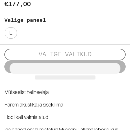
€177,00
Valige paneel
L
VALIGE VALIKUD
Mütseelist helineelaja
Parem akustika ja sisekliima
Hoolikalt valmistatud
Iga paneel on valmistatud Myceeni Tallinna laboris, kus