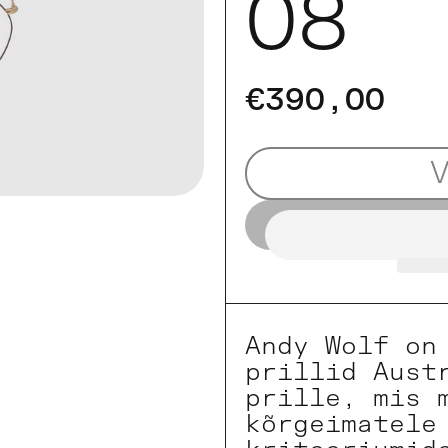
08
€390,00
Andy Wolf on
prillid Aust
prille, mis 
kõrgeimatele