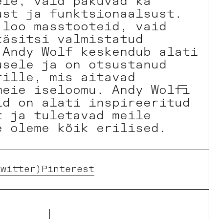
ele, vaid pakuvad ka
ust ja funktsionaalsust.
 loo masstooteid, vaid
käsitsi valmistatud
 Andy Wolf keskendub alati
usele ja on otsustanud
rille, mis aitavad
meie iseloomu. Andy Wolfi
id on alati inspireeritud
t ja tuletavad meile
e oleme kõik erilised.
Twitter)
Pinterest