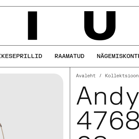
See sait kasutab küpsiseid
AKSEPTEERI
KEELDU
IKESEPRILLID
RAAMATUD
NÄGEMISKONT
Avaleht
/
Kollektsioon
And
476