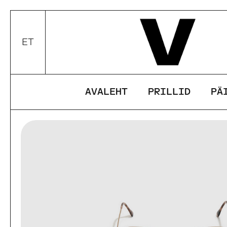
Edasi
ET
Valui keel / valuuta
AVALEHT
PRILLID
PÄ