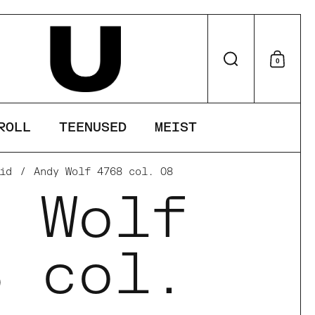
Otsi
0
Otsu
ROLL
TEENUSED
MEIST
id
/
Andy Wolf 4768 col. 08
y Wolf
8 col.