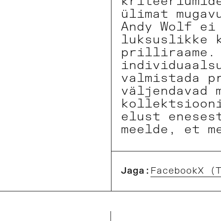
kriteeriumid
ülimat mugav
Andy Wolf ei
luksuslikke 
prilliraame.
individuaals
valmistada p
väljendavad 
kollektsioon
elust eneses
meelde, et m
Jaga:
Facebook
X (