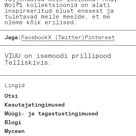
Wolfi kollektsioonid on alati
inspireeritud elust enesest ja
tuletavad meile meelde, et me
oleme kõik erilised.
Jaga:
Facebook
X (Twitter)
Pinterest
VIUU on isemoodi prillipood
Telliskivis.
Lingid
Otsi
Kasutajatingimused
Müügi- ja tagastustingimused
Blogi
Myceen