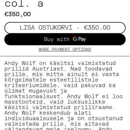
col. a
€350,00
LISA OSTUKORVI
- €350,00
MORE PAYMENT OPTIONS
Andy Wolf on käsitsi valmistatud
prillid Austriast. Nad toodavad
prille, mis mitte ainult ei vasta
kõrgeimatele esteetilistele
kriteeriumidele, vaid pakuvad ka
ülimat mugavust ja
funktsionaalsust. Andy Wolf ei loo
masstooteid, vaid luksuslikke
käsitsi valmistatud prilliraame.
Andy Wolf keskendub alati
individuaalsusele ja on otsustanud
valmistada prille, mis aitavad
väljendavad meie iseloomu. Andy