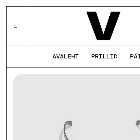
Edasi
ET
Valui keel / valuuta
AVALEHT
PRILLID
PÄ