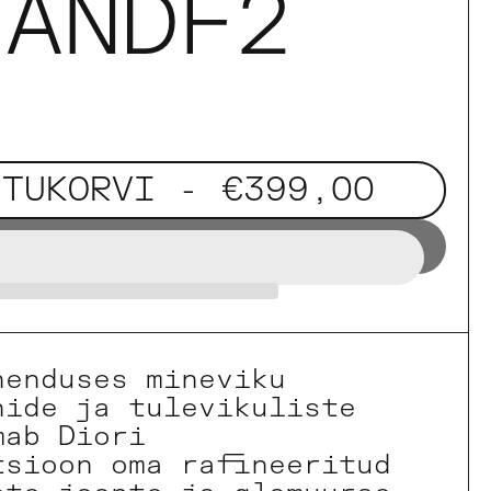
 ANDF2
STUKORVI
- €399,00
henduses mineviku
nide ja tulevikuliste
mab Diori
tsioon oma rafineeritud