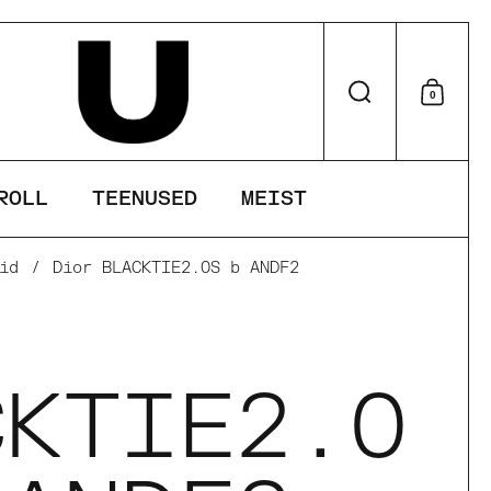
Otsi
0
Otsu
ROLL
TEENUSED
MEIST
id
/
Dior BLACKTIE2.0S b ANDF2
r
CKTIE2.0