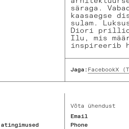
arhitektuurs
säraga. Vaba
kaasaegse di
sulam. Luksu
Diori prilli
Ilu, mis mää
inspireerib 
Jaga:
Facebook
X (
Võta ühendust
Email
jatingimused
Phone