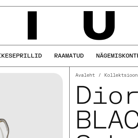
See sait kasutab küpsiseid
AKSEPTEERI
KEELDU
IKESEPRILLID
RAAMATUD
NÄGEMISKONT
Avaleht
/
Kollektsioon
Dio
BLA