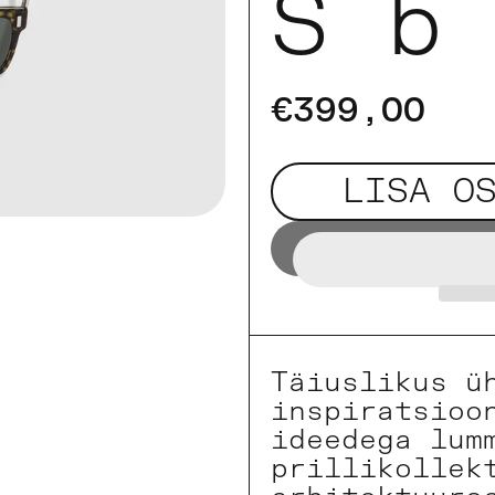
S b
€399,00
LISA O
Täiuslikus ü
inspiratsioo
ideedega lum
prillikollek