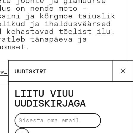
ete joonte ja glamuurse
dus on nende moto –
saini ja kõrgmoe täiuslik
slikud ja ihaldusväärsed
d kehastavad tõelist ilu.
ratleb tänapäeva ja
homset.
UUDISKIRI
Twitter)
Pinterest
Su
LIITU VIUU
UUDISKIRJAGA
Makseviisid