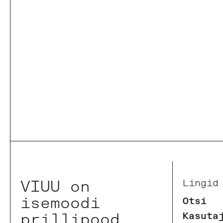
VIUU on
Lingid
isemoodi
Otsi
prillipood
Kasuta