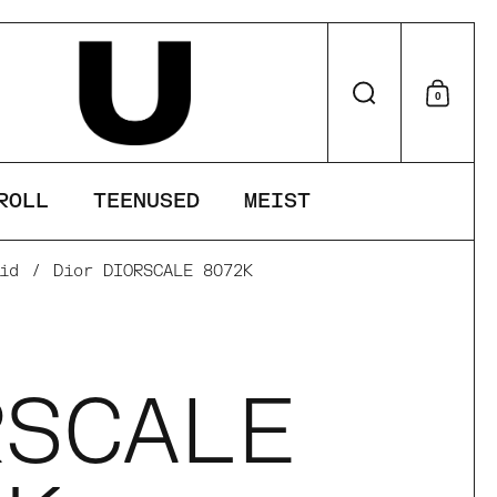
Otsi
0
Otsu
ROLL
TEENUSED
MEIST
id
/
Dior DIORSCALE 8072K
r
RSCALE