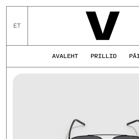
Edasi
ET
Valui keel / valuuta
AVALEHT
PRILLID
PÄ