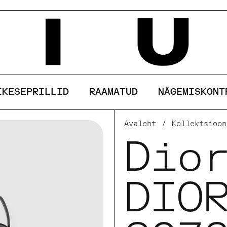
See sait kasutab küpsiseid
AKSEPTEERI
KEELDU
IKESEPRILLID
RAAMATUD
NÄGEMISKONT
Avaleht
/
Kollektsioon
Dio
DIO