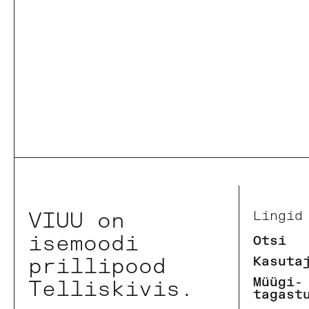
VIUU on
Lingid
isemoodi
Otsi
prillipood
Kasuta
Müügi-
Telliskivis.
tagast