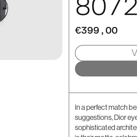
807
€399,00
In a perfect match be
suggestions, Dior eye
sophisticated archite