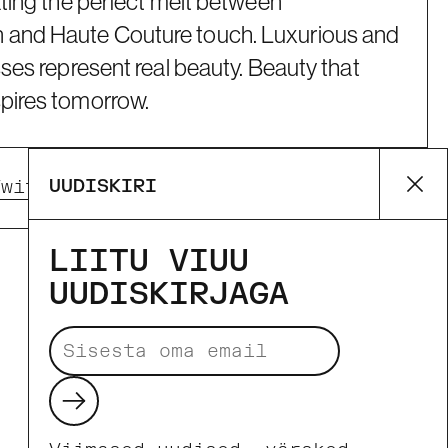
rating the perfect melt between
 and Haute Couture touch. Luxurious and
sses represent real beauty. Beauty that
spires tomorrow.
UUDISKIRI
Twitter)
Pinterest
Su
LIITU VIUU
UUDISKIRJAGA
Makseviisid
Saada