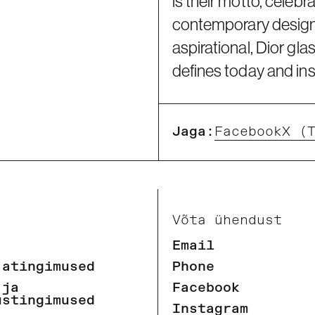
is their motto, celeb
contemporary design
aspirational, Dior gla
defines today and in
Jaga:
Facebook
X (
Võta ühendust
Email
jatingimused
Phone
 ja
Facebook
ustingimused
Instagram