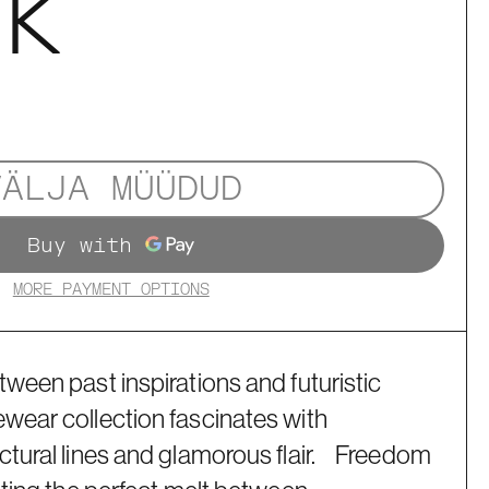
2K
VÄLJA MÜÜDUD
MORE PAYMENT OPTIONS
tween past inspirations and futuristic
wear collection fascinates with
ctural lines and glamorous flair. Freedom