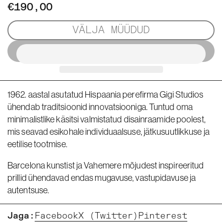
€190,00
VÄLJA MÜÜDUD
1962. aastal asutatud Hispaania perefirma Gigi Studios
ühendab traditsioonid innovatsiooniga. Tuntud oma
minimalistlike käsitsi valmistatud disainraamide poolest,
mis seavad esikohale individuaalsuse, jätkusuutlikkuse ja
eetilise tootmise.
Barcelona kunstist ja Vahemere mõjudest inspireeritud
prillid ühendavad endas mugavuse, vastupidavuse ja
autentsuse.
Jaga:
Facebook
X (Twitter)
Pinterest