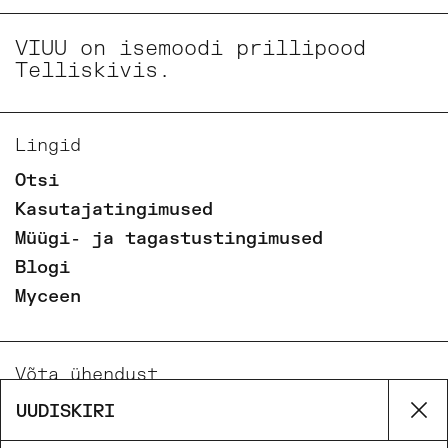
VIUU on isemoodi prillipood
Telliskivis.
Lingid
Otsi
Kasutajatingimused
Müügi- ja tagastustingimused
Blogi
Myceen
Võta ühendust
Email
UUDISKIRI
Su
Phone