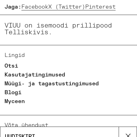
Jaga:
Facebook
X (Twitter)
Pinterest
VIUU on isemoodi prillipood
Telliskivis.
Lingid
Otsi
Kasutajatingimused
Müügi- ja tagastustingimused
Blogi
Myceen
Võta ühendust
Email
UUDISKIRI