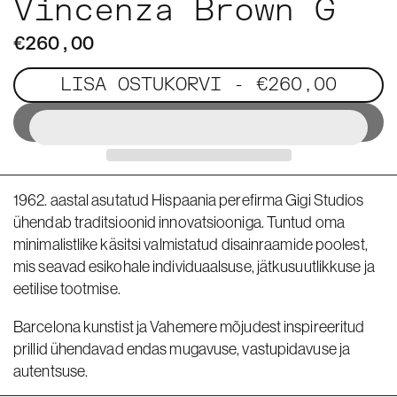
Vincenza Brown G
€260,00
LISA OSTUKORVI
- €260,00
1962. aastal asutatud Hispaania perefirma Gigi Studios
ühendab traditsioonid innovatsiooniga. Tuntud oma
minimalistlike käsitsi valmistatud disainraamide poolest,
mis seavad esikohale individuaalsuse, jätkusuutlikkuse ja
eetilise tootmise.
Barcelona kunstist ja Vahemere mõjudest inspireeritud
prillid ühendavad endas mugavuse, vastupidavuse ja
autentsuse.