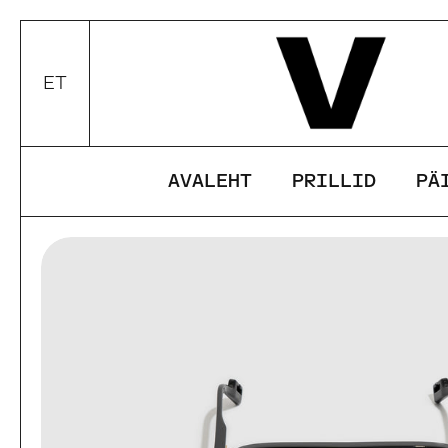
Edasi
ET
Valui keel / valuuta
AVALEHT
PRILLID
PÄ