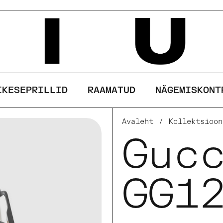
See sait kasutab küpsiseid
AKSEPTEERI
KEELDU
IKESEPRILLID
RAAMATUD
NÄGEMISKONT
Avaleht
/
Kollektsioon
Guc
GG1