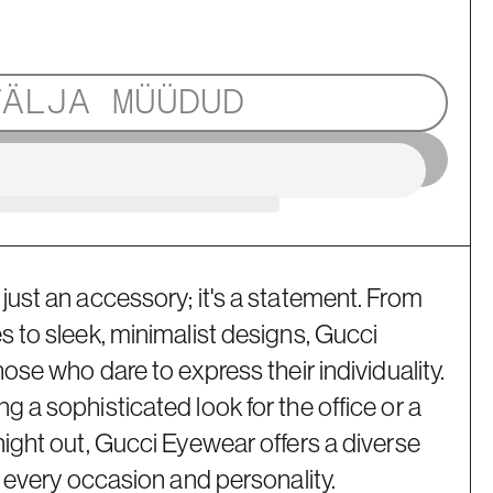
VÄLJA MÜÜDUD
just an accessory; it's a statement. From
s to sleek, minimalist designs, Gucci
hose who dare to express their individuality.
g a sophisticated look for the office or a
night out, Gucci Eyewear offers a diverse
t every occasion and personality.