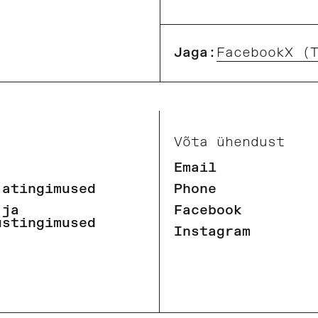
Jaga:
Facebook
X (
Võta ühendust
Email
jatingimused
Phone
 ja
Facebook
ustingimused
Instagram