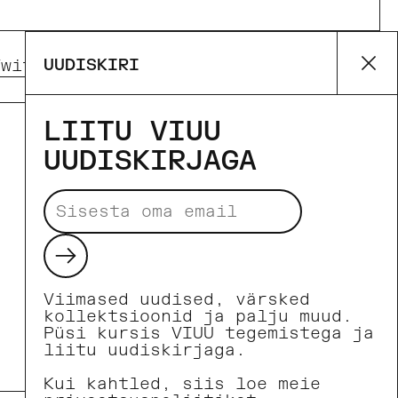
UUDISKIRI
Twitter)
Pinterest
Su
LIITU VIUU
UUDISKIRJAGA
Makseviisid
Saada
Viimased uudised, värsked
kollektsioonid ja palju muud.
Püsi kursis VIUU tegemistega ja
liitu uudiskirjaga.
Kui kahtled, siis loe meie