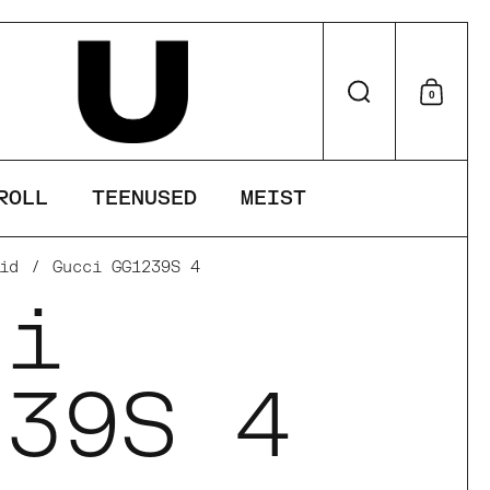
Otsi
0
Otsu
ROLL
TEENUSED
MEIST
id
/
Gucci GG1239S 4
ci
239S 4