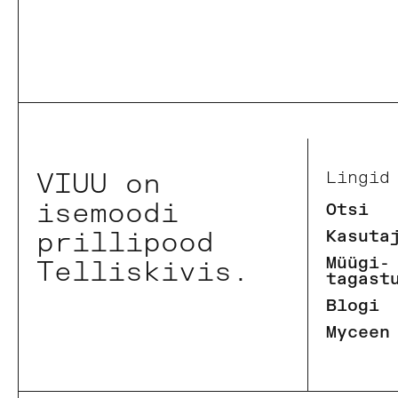
VIUU on
Lingid
isemoodi
Otsi
prillipood
Kasuta
Müügi-
Telliskivis.
tagast
Blogi
Myceen