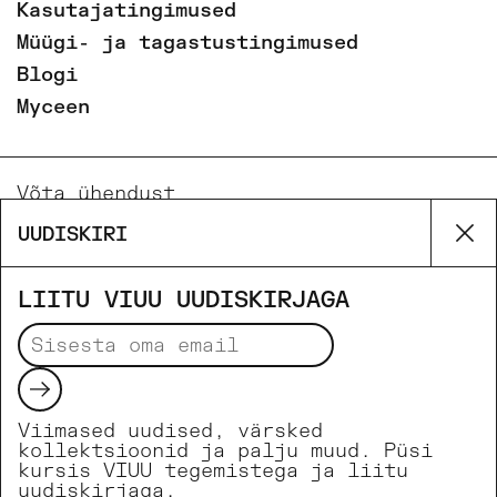
Kasutajatingimused
Müügi- ja tagastustingimused
Blogi
Myceen
Võta ühendust
Email
UUDISKIRI
Su
Phone
Facebook
LIITU VIUU UUDISKIRJAGA
Instagram
Saada
Viimased uudised, värsked
Makseviisid
kollektsioonid ja palju muud. Püsi
kursis VIUU tegemistega ja liitu
uudiskirjaga.