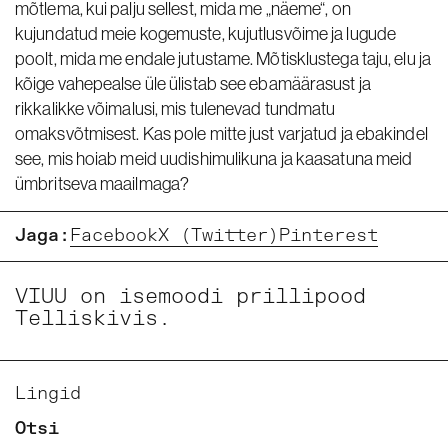
mõtlema, kui palju sellest, mida me „näeme“, on
kujundatud meie kogemuste, kujutlusvõime ja lugude
poolt, mida me endale jutustame. Mõtisklustega taju, elu ja
kõige vahepealse üle ülistab see ebamäärasust ja
rikkalikke võimalusi, mis tulenevad tundmatu
omaksvõtmisest. Kas pole mitte just varjatud ja ebakindel
see, mis hoiab meid uudishimulikuna ja kaasatuna meid
ümbritseva maailmaga?
Jaga:
Facebook
X (Twitter)
Pinterest
VIUU on isemoodi prillipood
Telliskivis.
Lingid
Otsi