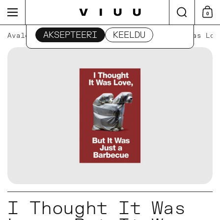
Edasi
Otsi
Menüü
0
Otsu
See sait kasutab küpsiseid
AKSEPTEERI
KEELDU
Avaleht
/
Kollektsioonid
/
I Thought It Was Lov
I Thought It Was