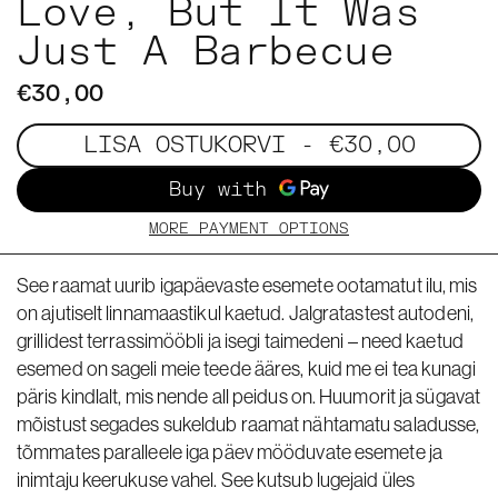
Love, But It Was
Just A Barbecue
€30,00
LISA OSTUKORVI
- €30,00
MORE PAYMENT OPTIONS
See raamat uurib igapäevaste esemete ootamatut ilu, mis
on ajutiselt linnamaastikul kaetud. Jalgratastest autodeni,
grillidest terrassimööbli ja isegi taimedeni – need kaetud
esemed on sageli meie teede ääres, kuid me ei tea kunagi
päris kindlalt, mis nende all peidus on. Huumorit ja sügavat
mõistust segades sukeldub raamat nähtamatu saladusse,
tõmmates paralleele iga päev mööduvate esemete ja
inimtaju keerukuse vahel. See kutsub lugejaid üles