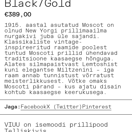
Black/Gold
€389,00
1915. aastal asutatud Moscot on
olnud New Yorgi prillimaailma
nurgakivi juba üle sajandi.
Klassikaliste vintage-
inspireeritud raamide poolest
tuntud Moscoti prillid ühendavad
traditsioone kaasaegse hõnguga.
Alates silmapaistvast Lemtoshist
kuni elegantse Miltzenini – iga
raam annab tunnistust võrratust
meisterlikkusest. Võtke omaks
Moscoti pärand – kus ajatu disain
kohtub kaasaegse keerukusega.
Jaga:
Facebook
X (Twitter)
Pinterest
VIUU on isemoodi prillipood
Telliskivis.