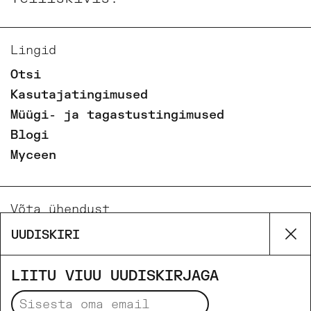
Lingid
Otsi
Kasutajatingimused
Müügi- ja tagastustingimused
Blogi
Myceen
Võta ühendust
Email
UUDISKIRI
Su
Phone
Facebook
LIITU VIUU UUDISKIRJAGA
Instagram