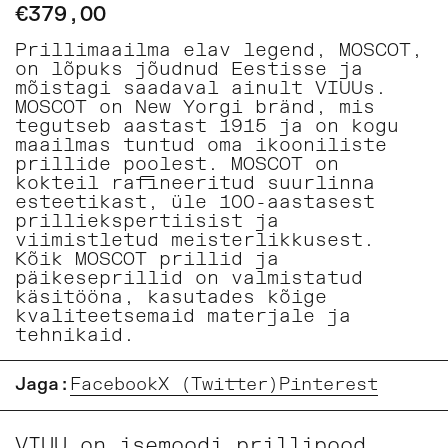
€379,00
Prillimaailma elav legend, MOSCOT,
on lõpuks jõudnud Eestisse ja
mõistagi saadaval ainult VIUUs.
MOSCOT on New Yorgi bränd, mis
tegutseb aastast 1915 ja on kogu
maailmas tuntud oma ikooniliste
prillide poolest. MOSCOT on
kokteil rafineeritud suurlinna
esteetikast, üle 100-aastasest
prilliekspertiisist ja
viimistletud meisterlikkusest.
Kõik MOSCOT prillid ja
päikeseprillid on valmistatud
käsitööna, kasutades kõige
kvaliteetsemaid materjale ja
tehnikaid.
Jaga:
Facebook
X (Twitter)
Pinterest
VIUU on isemoodi prillipood