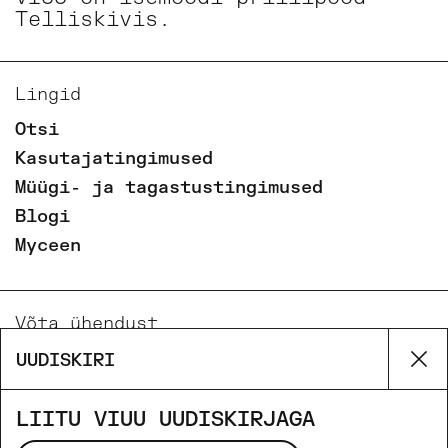
Telliskivis.
Lingid
Otsi
Kasutajatingimused
Müügi- ja tagastustingimused
Blogi
Myceen
Võta ühendust
Email
UUDISKIRI
Su
Phone
Facebook
LIITU VIUU UUDISKIRJAGA
Instagram