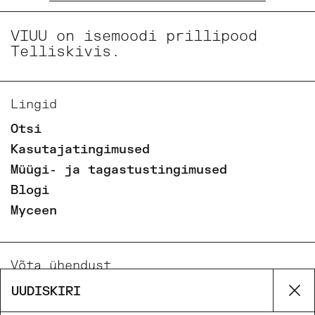
VIUU on isemoodi prillipood
Telliskivis.
Lingid
Otsi
Kasutajatingimused
Müügi- ja tagastustingimused
Blogi
Myceen
Võta ühendust
Email
UUDISKIRI
Su
Phone