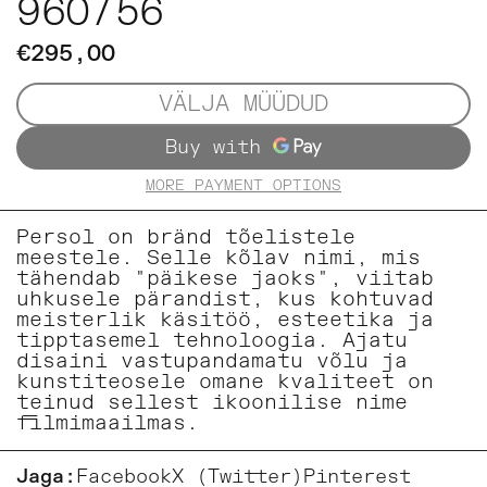
960/56
€295,00
VÄLJA MÜÜDUD
MORE PAYMENT OPTIONS
Persol on bränd tõelistele
meestele. Selle kõlav nimi, mis
tähendab "päikese jaoks", viitab
uhkusele pärandist, kus kohtuvad
meisterlik käsitöö, esteetika ja
tipptasemel tehnoloogia. Ajatu
disaini vastupandamatu võlu ja
kunstiteosele omane kvaliteet on
teinud sellest ikoonilise nime
filmimaailmas.
Jaga:
Facebook
X (Twitter)
Pinterest