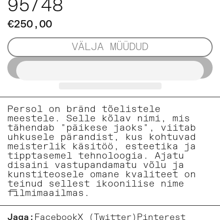
95/48
€250,00
VÄLJA MÜÜDUD
Persol on bränd tõelistele
meestele. Selle kõlav nimi, mis
tähendab "päikese jaoks", viitab
uhkusele pärandist, kus kohtuvad
meisterlik käsitöö, esteetika ja
tipptasemel tehnoloogia. Ajatu
disaini vastupandamatu võlu ja
kunstiteosele omane kvaliteet on
teinud sellest ikoonilise nime
filmimaailmas.
Jaga:
Facebook
X (Twitter)
Pinterest