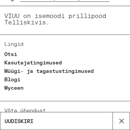
VIUU on isemoodi prillipood
Telliskivis.
Lingid
Otsi
Kasutajatingimused
Müügi- ja tagastustingimused
Blogi
Myceen
Võta ühendust
Email
UUDISKIRI
Su
Phone