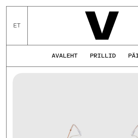
Edasi
ET
Valui keel / valuuta
AVALEHT
PRILLID
PÄ