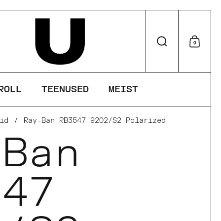
Otsi
0
Otsu
ROLL
TEENUSED
MEIST
id
/
Ray-Ban RB3547 9202/S2 Polarized
-Ban
547