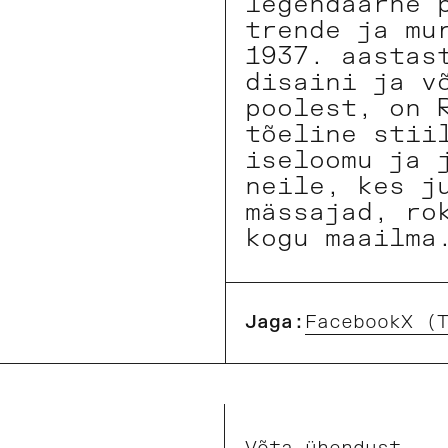
legendaarne 
trende ja mu
1937. aastas
disaini ja v
poolest, on 
tõeline stii
iseloomu ja 
neile, kes j
mässajad, ro
kogu maailma
Jaga:
Facebook
X (