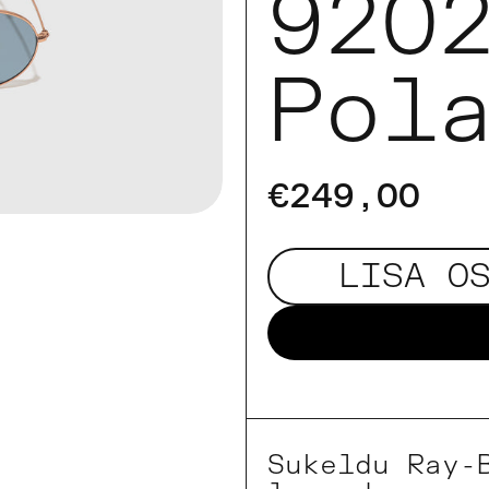
920
Pol
€249,00
LISA O
Sukeldu Ray-