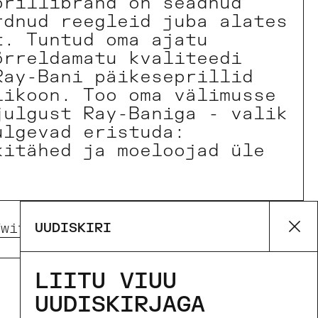
prillibränd on seadnud
rdnud reegleid juba alates
t. Tuntud oma ajatu
õrreldamatu kvaliteedi
Ray-Bani päikeseprillid
likoon. Too oma välimusse
julgust Ray-Baniga - valik
ulgevad eristuda:
kitähed ja moeloojad üle
.
UUDISKIRI
Twitter)
Pinterest
Su
LIITU VIUU
UUDISKIRJAGA