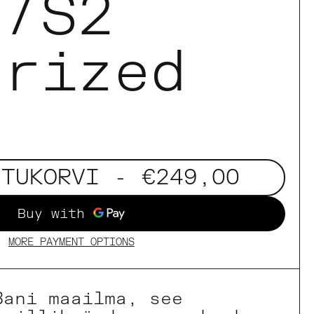
2/S2
arized
STUKORVI
- €249,00
MORE PAYMENT OPTIONS
Bani maailma, see