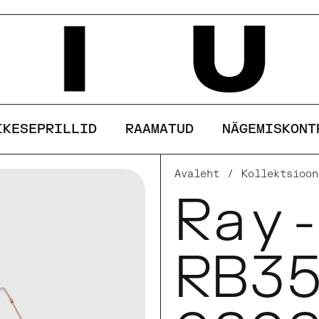
See sait kasutab küpsiseid
AKSEPTEERI
KEELDU
IKESEPRILLID
RAAMATUD
NÄGEMISKONT
Avaleht
/
Kollektsioon
Ray
RB3