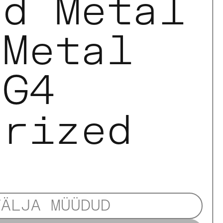
nd Metal
 Metal
/G4
arized
VÄLJA MÜÜDUD