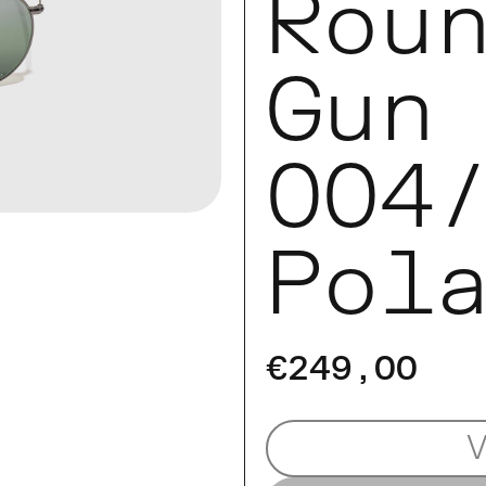
Rou
Gun
004
Pol
€249,00