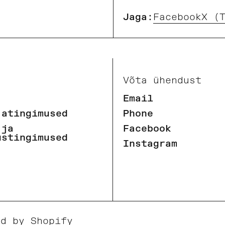
Jaga:
Facebook
X (
Võta ühendust
Email
jatingimused
Phone
 ja
Facebook
ustingimused
Instagram
ed by Shopify