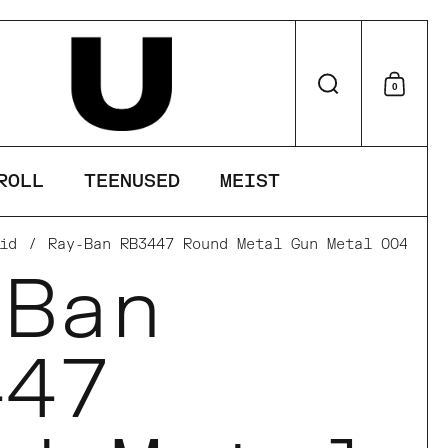
Otsi
0
Otsu
ROLL
TEENUSED
MEIST
id
/
Ray-Ban RB3447 Round Metal Gun Metal 004/G4 
-Ban
447