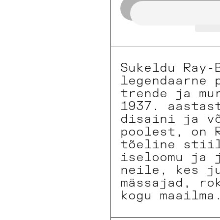
Sukeldu Ray-
legendaarne 
trende ja mu
1937. aastas
disaini ja v
poolest, on 
tõeline stii
iseloomu ja 
neile, kes j
mässajad, ro
kogu maailma