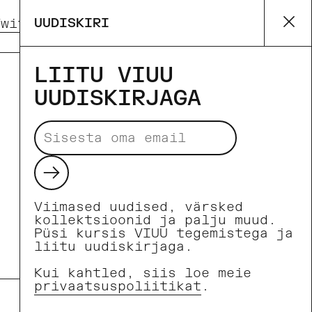
UUDISKIRI
Twitter)
Pinterest
Su
LIITU VIUU
UUDISKIRJAGA
Makseviisid
Saada
Viimased uudised, värsked
kollektsioonid ja palju muud.
Püsi kursis VIUU tegemistega ja
liitu uudiskirjaga.
Kui kahtled, siis loe meie
privaatsuspoliitikat
.