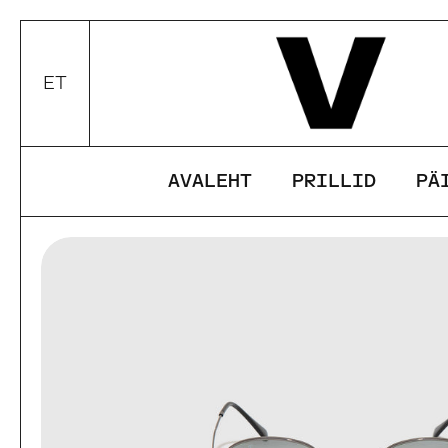
Edasi
ET
Valui keel / valuuta
AVALEHT
PRILLID
PÄ