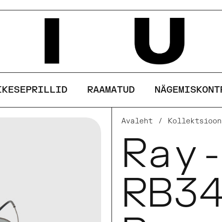
See sait kasutab küpsiseid
AKSEPTEERI
KEELDU
IKESEPRILLID
RAAMATUD
NÄGEMISKONT
Avaleht
/
Kollektsioon
Ray
RB3