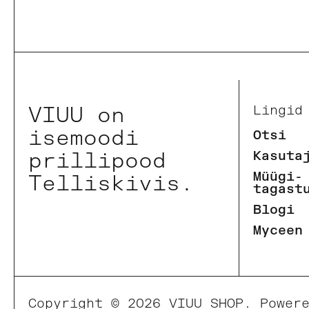
VIUU on
Lingid
isemoodi
Otsi
prillipood
Kasuta
Müügi-
Telliskivis.
tagast
Blogi
Myceen
Copyright © 2026
VIUU SHOP
.
Power