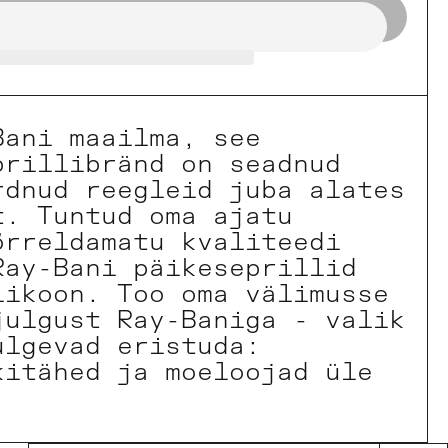
Bani maailma, see
prillibränd on seadnud
rdnud reegleid juba alates
t. Tuntud oma ajatu
õrreldamatu kvaliteedi
Ray-Bani päikeseprillid
likoon. Too oma välimusse
julgust Ray-Baniga - valik
ulgevad eristuda:
kitähed ja moeloojad üle
.